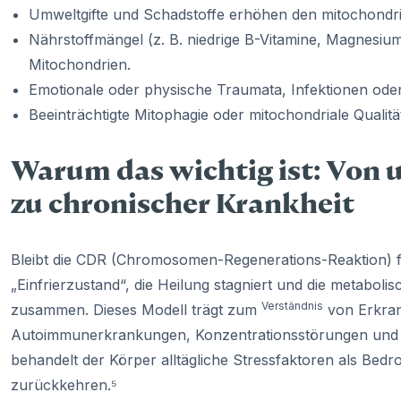
Umweltgifte und Schadstoffe erhöhen den mitochondria
Nährstoffmängel (z. B. niedrige B-Vitamine, Magnesium
Mitochondrien.
Emotionale oder physische Traumata, Infektionen oder 
Beeinträchtigte Mitophagie oder mitochondriale Qualit
Warum das wichtig ist: Von 
zu chronischer Krankheit
Bleibt die CDR (Chromosomen-Regenerations-Reaktion) fixi
„Einfrierzustand“, die Heilung stagniert und die metabol
Verständnis
zusammen. Dieses Modell trägt zum
von Erkran
Autoimmunerkrankungen, Konzentrationsstörungen und 
behandelt der Körper alltägliche Stressfaktoren als Be
zurückkehren.⁵