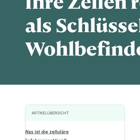
Ihre Zellen 
als Schlüss
Wohlbefind
ARTIKELÜBERSICHT
Was ist die zelluläre