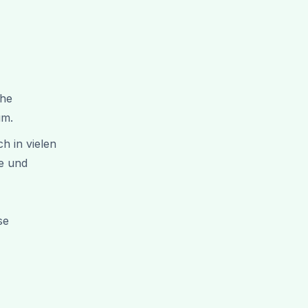
che
um.
h in vielen
e und
se