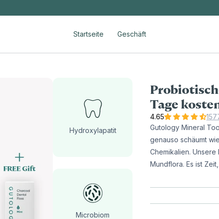
Startseite
Geschäft
Probiotisch
Tage kosten
157
Gutology Mineral Toot
Hydroxylapatit
genauso schäumt wie
Chemikalien. Unsere F
Mundflora. Es ist Ze
Microbiom