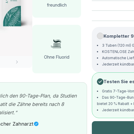
freundlich
Kompletter 
3 Tuben (120 ml)
KOSTENLOSE Zahn
Ohne Fluorid
Automatische Lief
Jederzeit kündba
Testen Sie es 
Gratis 7-Tage-Vor
lich den 90-Tage-Plan, da Studien
Das 90-Tage-Bund
tit die Zähne bereits nach 8
bietet 20 % Rabatt +
Jederzeit kündba
isiert.“
scher Zahnarzt