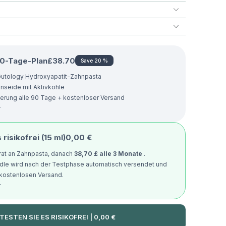
90-Tage-Plan
£38.70
Save
20 %
 Gutology Hydroxyapatit-Zahnpasta
seide mit Aktivkohle
erung alle 90 Tage + kostenloser Versand
r
risikofrei (15 ml)
0,00 €
rat an Zahnpasta, danach
38,70 £ alle 3 Monate
.
le wird nach der Testphase automatisch versendet und
 kostenlosen Versand.
r
TESTEN SIE ES RISIKOFREI | 0,00 €